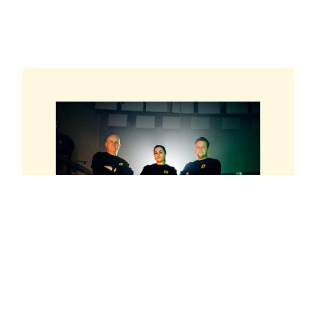
Om NAF sentrene
Bli bedre kjent med
oss